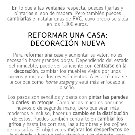
En lo que a las
ventanas
respecta, puedes lijarlas y
pintarlas si son de madera. Pero también puedes
cambiarlas
e instalar unas de
PVC
, cuyo precio se sitúa
en los 1.000 euros.
REFORMAR UNA CASA:
DECORACIÓN NUEVA
Para
reformar una casa
y aumentar su valor, no es
necesario hacer grandes obras. Dependiendo del estado
del inmueble, puede ser suficiente con
centrarse en la
decoración
, cambiar los muebles viejos por unos
nuevos y mejorar los revestimientos. A esta técnica se
le conoce como
home staging
y está más enfocado al
diseño.
Los pasos son sencillos y basta con
pintar las paredes
o darles un retoque
. Cambiar los muebles por unos
nuevos o de segunda mano, pero que sean más
modernos e incluso, hacer un
cambio en la distribución
de estos. Puedes también centrarte en
cambiar los
grifos
y hasta las cortinas, las alfombras y los cojines
de los sofás. El objetivo es
mejorar los desperfectos de
la vivienda
y hacerla más atractiva, visualmente, para