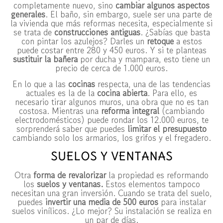
completamente nuevo, sino
cambiar algunos aspectos
generales
. El baño, sin embargo, suele ser una parte de
la vivienda que más reformas necesita, especialmente si
se trata de
construcciones antiguas
. ¿Sabías que basta
con pintar los azulejos? Darles un
retoque
a estos
puede costar entre 280 y 450 euros. Y si te planteas
sustituir la bañera
por ducha y mampara, esto tiene un
precio de cerca de 1.000 euros.
En lo que a las
cocinas
respecta, una de las tendencias
actuales es la de la
cocina abierta
. Para ello, es
necesario tirar algunos muros, una obra que no es tan
costosa. Mientras una
reforma integral
(cambiando
electrodomésticos) puede rondar los 12.000 euros, te
sorprenderá saber que puedes
limitar el presupuesto
cambiando solo los armarios, los grifos y el fregadero.
SUELOS Y VENTANAS
Otra
forma de revalorizar
la propiedad es reformando
los
suelos y ventanas.
Estos elementos tampoco
necesitan una gran inversión. Cuando se trata del suelo,
puedes
invertir una media de 500 euros
para instalar
suelos vinílicos. ¿Lo mejor? Su instalación se realiza en
un par de días.