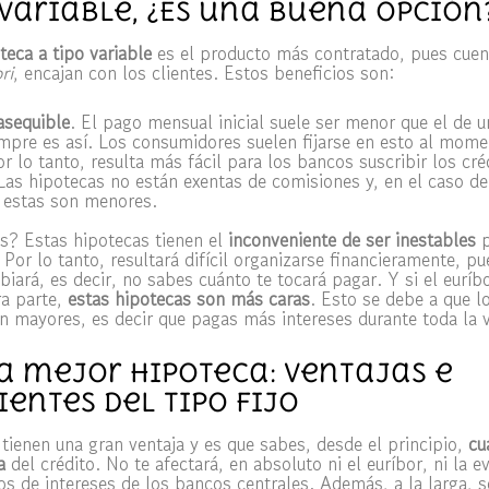
variable, ¿Es una buena opción
teca a tipo variable
es el producto más contratado, pues cuen
ri
, encajan con los clientes. Estos beneficios son:
 asequible
. El pago mensual inicial suele ser menor que el de un
mpre es así. Los consumidores suelen fijarse en esto al mome
or lo tanto, resulta más fácil para los bancos suscribir los cré
 Las hipotecas no están exentas de comisiones y, en el caso d
, estas son menores.
s? Estas hipotecas tienen el
inconveniente de ser inestables
 Por lo tanto, resultará difícil organizarse financieramente, pu
iará, es decir, no sabes cuánto te tocará pagar. Y si el euríbo
a parte,
estas hipotecas son más caras
. Esto se debe a que l
 mayores, es decir que pagas más intereses durante toda la 
a mejor hipoteca: Ventajas e
entes del tipo fijo
tienen una gran ventaja y es que sabes, desde el principio,
cu
a
del crédito. No te afectará, en absoluto ni el euríbor, ni la e
os de intereses de los bancos centrales. Además, a la larga,