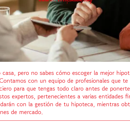
 casa, pero no sabes cómo escoger la mejor hipo
 Contamos con un equipo de profesionales que te
ciero para que tengas todo claro antes de ponert
tos expertos, pertenecientes a varias entidades fi
arán con la gestión de tu hipoteca, mientras obt
ones de mercado.