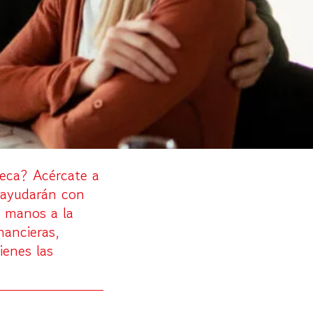
teca? Acércate a
 ayudarán con
e manos a la
nancieras,
ienes las