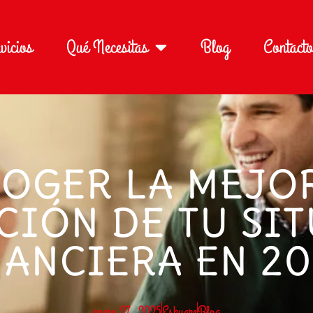
vicios
Qué Necesitas
Blog
Contacto
OGER LA MEJO
CIÓN DE TU SI
NANCIERA EN 20
enero 27, 2025
Eskuare
Blog