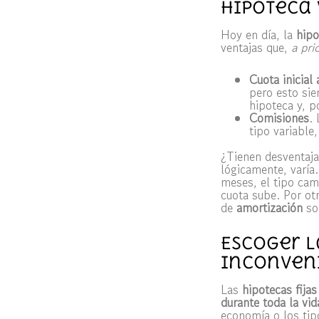
Hipoteca 
Hoy en día, la
hipo
ventajas que,
a prio
Cuota inicial
pero esto sie
hipoteca y, p
Comisiones
.
tipo variable
¿Tienen desventaja
lógicamente, varía.
meses, el tipo camb
cuota sube. Por otr
de
amortización
son
Escoger l
inconveni
Las
hipotecas fijas
durante toda la vid
economía o los tip