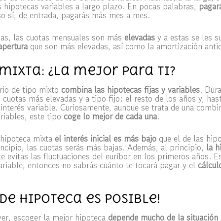
 hipotecas variables a largo plazo. En pocas palabras,
pagar
so sí, de entrada, pagarás más mes a mes.
ijas, las cuotas mensuales son más
elevadas
y a estas se les 
apertura
que son más elevadas, así como la amortización anti
mixta: ¿La mejor para ti?
ario de tipo mixto
combina las hipotecas fijas y variables
. Dur
cuotas más elevadas y a tipo fijo; el resto de los años y, has
 interés variable. Curiosamente, aunque se trata de una combi
ariables, este tipo
coge lo mejor de cada una
.
 hipoteca mixta
el interés inicial es más bajo
que el de las hipo
rincipio, las cuotas serás más bajas. Además, al principio,
la 
e evitas las fluctuaciones del euríbor en los primeros años. E
variable, entonces no sabrás cuánto te tocará pagar y el
cálcul
de hipoteca es posible!
er, escoger la mejor hipoteca
depende mucho de la situación 