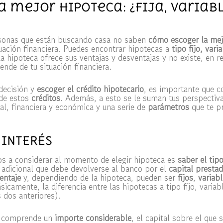
a mejor hipoteca: ¿Fija, variab
rsonas que están buscando casa no saben
cómo escoger la mej
uación financiera. Puedes encontrar hipotecas a
tipo fijo, vari
a hipoteca ofrece sus ventajas y desventajas y no existe, en r
nde de tu situación financiera.
decisión y
escoger el crédito hipotecario
, es importante que 
 de estos
créditos
. Además, a esto se le suman tus perspectiv
al, financiera y económica y una serie de
parámetros
que te p
 INTERÉS
s a considerar al momento de elegir hipoteca es
saber el tipo
adicional que debe devolverse al banco por el
capital presta
entaje
y, dependiendo de la hipoteca, pueden ser
fijos
,
variab
icamente, la diferencia entre las hipotecas a tipo fijo, variab
 dos anteriores).
 comprende un
importe considerable
, el capital sobre el que s