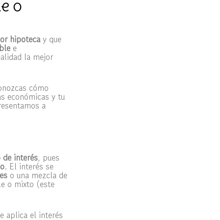
le o
or hipoteca
y que
able
e
ealidad la mejor
conozcas cómo
as económicas y tu
resentamos a
 de interés
, pues
do
. El interés se
les
o una mezcla de
le o mixto (este
e aplica el interés