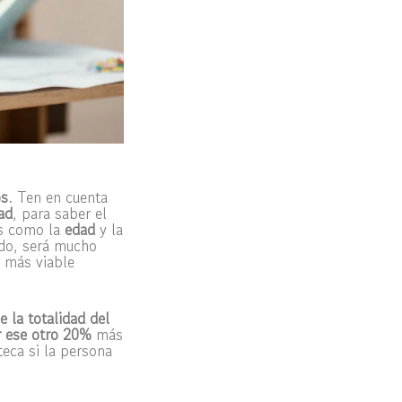
os
. Ten en cuenta
ad
, para saber el
res como la
edad
y la
ido, será mucho
s más viable
e la totalidad del
 ese otro 20%
más
eca si la persona