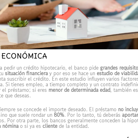
 ECONÓMICA
a pedir un crédito hipotecario, el banco pide
grandes requisit
tu
situación financiera
y por eso se hace un
estudio de viabilid
ta suscribir el crédito. En este estudio influyen varios facto
a. Si tienes empleo, a tiempo completo y un contrato indefin
r el préstamo; si eres
menor de determinada edad
, también e
te que deseas.
siempre se concede el importe deseado. El préstamo
no incluy
sino que suele rondar un
80%
. Por lo tanto, tú deberás
aportar
os. Por otra parte, los bancos generalmente conceden la hipot
a
nómina
o si ya es
cliente
de la entidad.