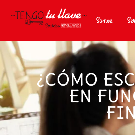
Somos
Ser
¿CÓMO ESC
EN FUN
FI