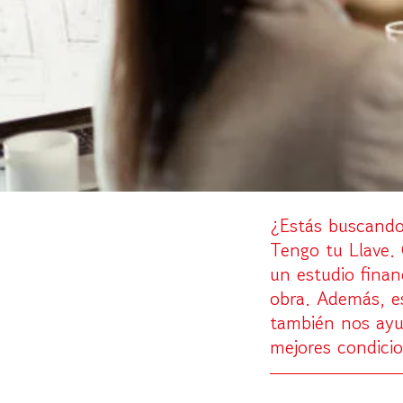
¿Estás buscando
Tengo tu Llave.
un estudio finan
obra. Además, es
también nos ayud
mejores condici