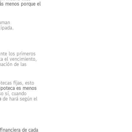
ás menos porque el
suman
cipada.
ante los primeros
ta el vencimiento,
nación de las
tecas fijas, esto
hipoteca es menos
so sí, cuando
o
de hará según el
financiera de cada