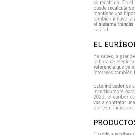
se recalcula. En el
puede
recalcularse
mantiene una hipote
también influye la
el
sistema francés
capital.
EL EURÍBO
Ya sabes, a grande
la hora de elegir l
referencia
que se e
intereses también l
Este
indicador
se ut
incertidumbre par
2023, el euríbor c
vas a contratar una
por este indicador.
PRODUCTOS
Cuando suscribes u