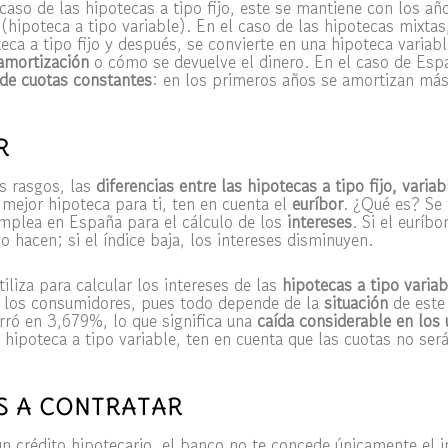
 caso de las hipotecas a tipo fijo, este se mantiene con los añ
(hipoteca a tipo variable). En el caso de las hipotecas mixtas
ca a tipo fijo y después, se convierte en una hipoteca variabl
amortización
o cómo se devuelve el dinero. En el caso de Españ
 de cuotas constantes
: en los primeros años se amortizan más
R
s rasgos, las
diferencias entre las hipotecas a tipo fijo, varia
a mejor hipoteca para ti, ten en cuenta el
euríbor
. ¿Qué es? Se 
mplea en España para el cálculo de los
intereses
. Si el euríbo
o hacen; si el índice baja, los intereses disminuyen.
iliza para calcular los intereses de las
hipotecas a tipo variab
a los consumidores, pues todo depende de la
situación
de este
erró en 3,679%, lo que significa una
caída considerable en los
 hipoteca a tipo variable, ten en cuenta que las cuotas no serán
 A CONTRATAR
n crédito hipotecario, el banco no te concede únicamente el 