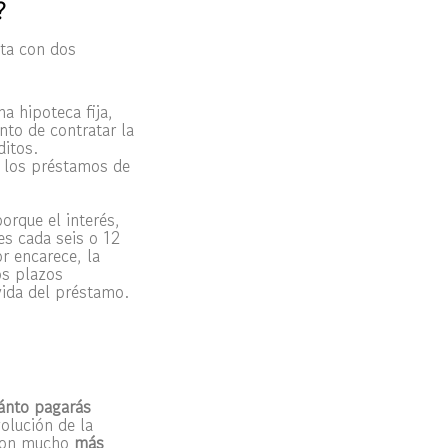
?
ta con dos
a hipoteca fija,
nto de contratar la
ditos.
e los préstamos de
porque el interés,
es cada seis o 12
r encarece, la
os plazos
vida del préstamo.
ánto pagarás
volución de la
 son mucho
más