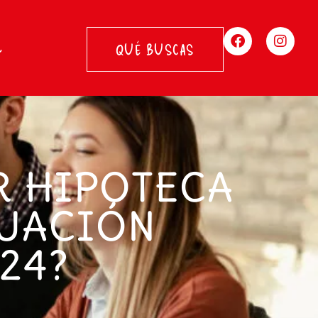
QUÉ BUSCAS
R HIPOTECA
TUACIÓN
24?