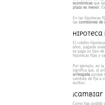
económicas
que las
plazo es menor
. E
En las hipotecas f
las
comisiones de 
Hipoteca 
El crédito hipotec
años, pagarás unas 
se paga un tipo de
hipotecas fijas y v
Por ejemplo, en la
significa que, al p
arriesgada
porque t
cambies de fija a 
euríbor.
¡Cambiar 
Como has podido v