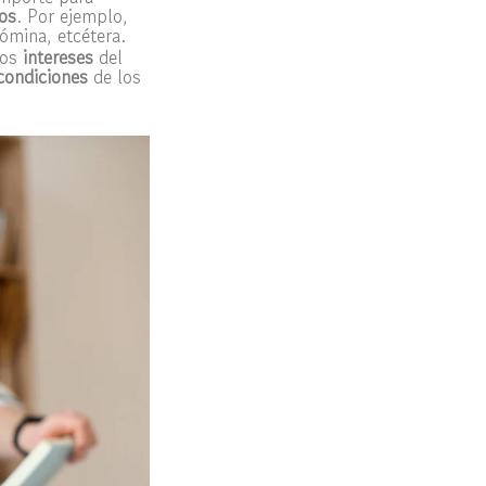
os
. Por ejemplo,
nómina, etcétera.
los
intereses
del
condiciones
de los