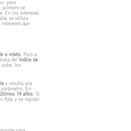
os; pero
, primero se
e. En los intereses
a, se utiliza
 intereses que
ble o mixto
. Pero a
trata del
índice de
r sube, los
le
y resulta una
 parámetro. En
 últimos 14 años
. Si
 fijas y se regirán
importe para