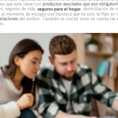
ino que este viene con
productos asociados que son obligatori
s, seguros de vida,
, domiciliación de 
seguros para el hogar
al momento de escoger una hipoteca que no solo te fijes en 
ariaciones
del euríbor. También es crucial tener en cuenta las
os.